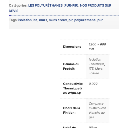
Catégories:
LES POLYURÉTHANES (PUR-PIR)
,
NOS PRODUITS SUR
DEVIS
Tags:
isolation
,
ite
,
murs
,
murs creux
,
pir
,
polyurethane
,
pur
1200 × 600
Dimensions
mm
Isolation
Gamme du
Thermique
,
Produit:
ITE
,
Murs.
Toiture
Conductivité
0,022
Thermique λ
en W/(m.K):
Complexe
Choix de la
multicouche
Finition:
étanche au
gaz
Unité de
Pièce