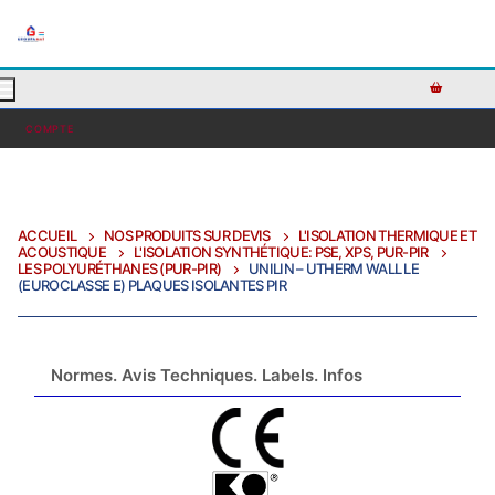
AJOUTEZ DU TEXTE PERSONNALISÉ ICI OU RETIREZ LE
COMPTE
ACCUEIL
NOS PRODUITS SUR DEVIS
L'ISOLATION THERMIQUE ET
ACOUSTIQUE
L'ISOLATION SYNTHÉTIQUE: PSE, XPS, PUR-PIR
LES POLYURÉTHANES (PUR-PIR)
UNILIN – UTHERM WALL LE
(EUROCLASSE E) PLAQUES ISOLANTES PIR
Normes. Avis Techniques. Labels. Infos