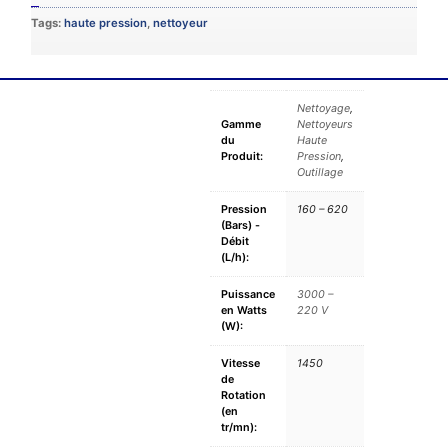
Tags:
haute pression
,
nettoyeur
Nettoyage
,
Gamme
Nettoyeurs
du
Haute
Produit:
Pression
,
Outillage
Pression
160 – 620
(Bars) -
Débit
(L/h):
Puissance
3000 –
en Watts
220 V
(W):
Vitesse
1450
de
Rotation
(en
tr/mn):