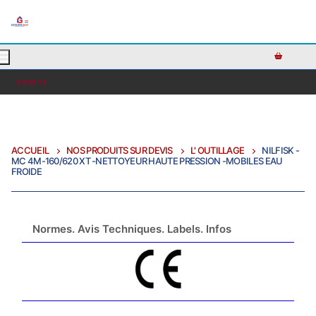
AJOUTEZ DU TEXTE PERSONNALISÉ ICI OU RETIREZ LE
COMPTE
ACCUEIL
NOS PRODUITS SUR DEVIS
L' OUTILLAGE
NILFISK -
MC 4M-160/620 XT -NETTOYEUR HAUTE PRESSION -MOBILES EAU
FROIDE
Normes. Avis Techniques. Labels. Infos