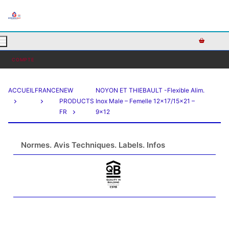
AJOUTEZ DU TEXTE PERSONNALISÉ ICI OU RETIREZ LE
COMPTE
ACCUEIL
FRANCE
NEW
NOYON ET THIEBAULT -Flexible Alim.
PRODUCTS
Inox Male – Femelle 12×17/15×21 –
FR
9×12
Normes. Avis Techniques. Labels. Infos