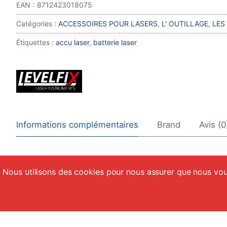
Catégories :
ACCESSOIRES POUR LASERS
,
L' OUTILLAGE
,
LES
Étiquettes :
accu laser
,
batterie laser
Informations complémentaires
Brand
Avis (0
Unité de Vente (UV):
Nous utilisons des cookies pour nous assurer que nous vous