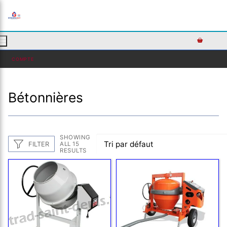
AJOUTEZ DU TEXTE PERSONNALISÉ ICI OU RETIREZ LE
COMPTE
Bétonnières
SHOWING
FILTER
ALL 15
RESULTS