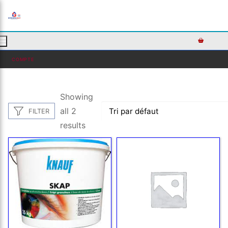
AJOUTEZ DU TEXTE PERSONNALISÉ ICI OU RETIREZ LE
COMPTE
Showing
all 2
FILTER
results