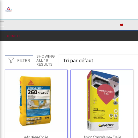
AJOUTEZ DU TEXTE PERSONNALISÉ ICI OU RETIREZ LE
COMPTE
SHOWING
FILTER
ALL 19
RESULTS
Mortier-Colle
Joint Carrelage-Dalle